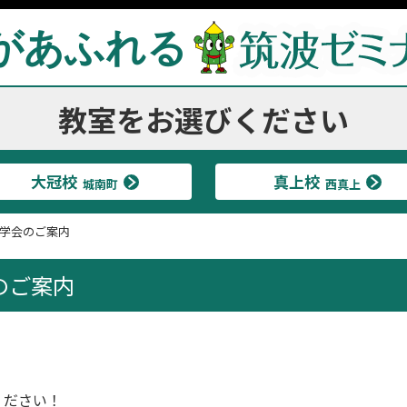
があふれる
教室をお選びください
大冠校
真上校
城南町
西真上
学会のご案内
のご案内
ください！