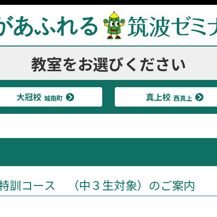
があふれる
教室をお選びください
大冠校
真上校
城南町
西真上
特訓コース （中３生対象）のご案内