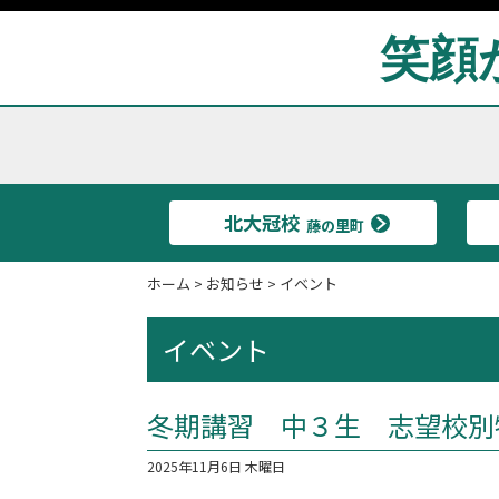
笑顔
北大冠校
藤の里町
ホーム
>
お知らせ
>
イベント
イベント
冬期講習 中３生 志望校別
2025年11月6日 木曜日