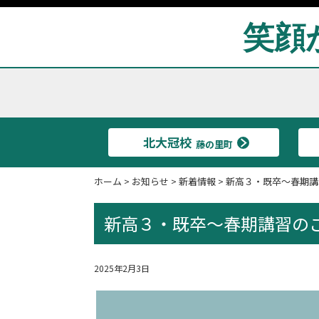
笑顔
北大冠校
藤の里町
ホーム
>
お知らせ
>
新着情報
>
新高３・既卒～春期講
新高３・既卒～春期講習の
2025年2月3日