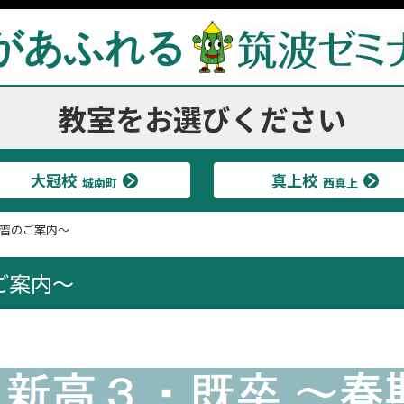
があふれる
教室をお選びください
大冠校
真上校
城南町
西真上
習のご案内～
ご案内～