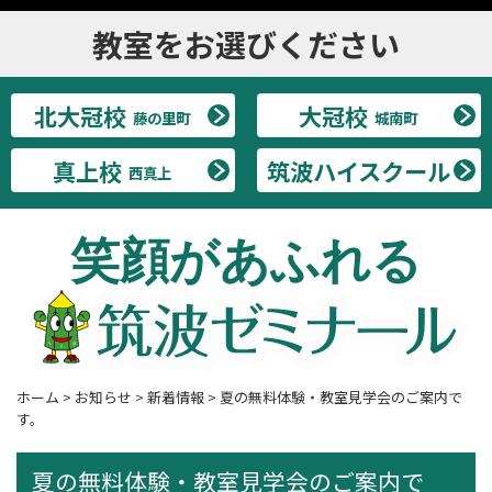
教室をお選びください
北大冠校
大冠校
藤の里町
城南町
真上校
筑波ハイスクール
西真上
笑顔があふれる
ホーム
>
お知らせ
>
新着情報
>
夏の無料体験・教室見学会のご案内で
す。
夏の無料体験・教室見学会のご案内で