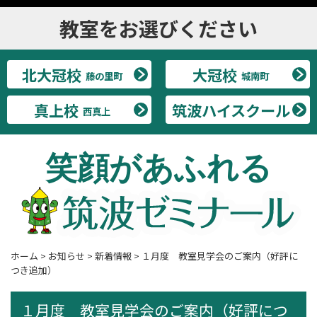
教室をお選びください
北大冠校
大冠校
藤の里町
城南町
真上校
筑波ハイスクール
西真上
笑顔があふれる
ホーム
>
お知らせ
>
新着情報
>
１月度 教室見学会のご案内（好評に
つき追加）
１月度 教室見学会のご案内（好評につ