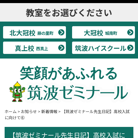
教室をお選びください
北大冠校
大冠校
藤の里町
城南町
真上校
筑波ハイスクール
西真上
笑顔があふれる
ホーム
>
お知らせ
>
新着情報
>
【筑波ゼミナール先生日記】高校入試
に向けて⑥
【筑波ゼミナール先生日記】高校入試に