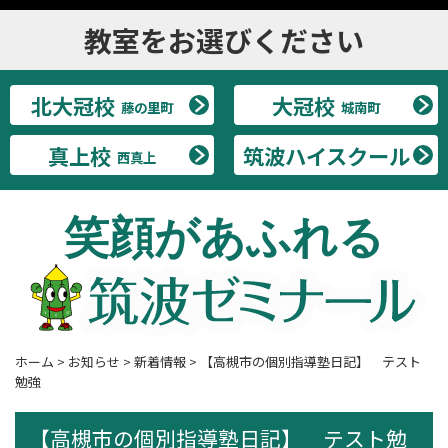
教室をお選びください
北大冠校
大冠校
藤の里町
城南町
真上校
筑波ハイスクール
西真上
笑顔があふれる
ホーム
>
お知らせ
>
新着情報
>
【高槻市の個別指導塾日記】 テスト
勉強
【高槻市の個別指導塾日記】 テスト勉