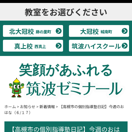
教室をお選びください
北大冠校
大冠校
藤の里町
城南町
真上校
筑波ハイスクール
西真上
笑顔があふれる
ホーム
>
お知らせ
>
新着情報
>
【高槻市の個別指導塾日記】今週のお
はな（６/１７）
【高槻市の個別指導塾日記】今週のおは