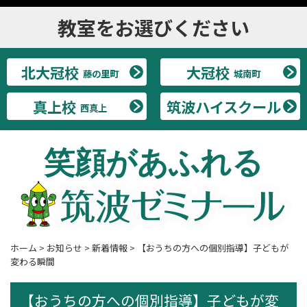
教室をお選びください
北大冠校
大冠校
藤の里町
城南町
真上校
筑波ハイスクール
西真上
笑顔があふれる
ホーム
>
お知らせ
>
新着情報
>
【おうちの方への個別指導】子どもが
変わる瞬間
【おうちの方への個別指導】子どもが変