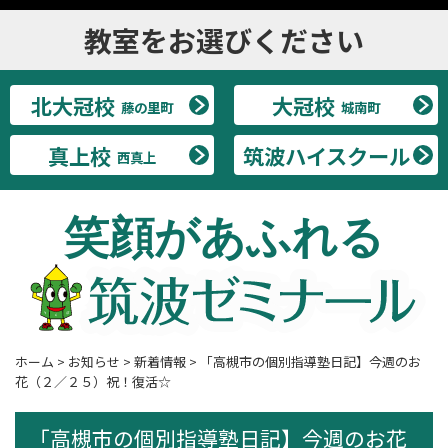
教室をお選びください
北大冠校
大冠校
藤の里町
城南町
真上校
筑波ハイスクール
西真上
笑顔があふれる
ホーム
>
お知らせ
>
新着情報
>
「高槻市の個別指導塾日記】今週のお
花（２／２５）祝！復活☆
「高槻市の個別指導塾日記】今週のお花