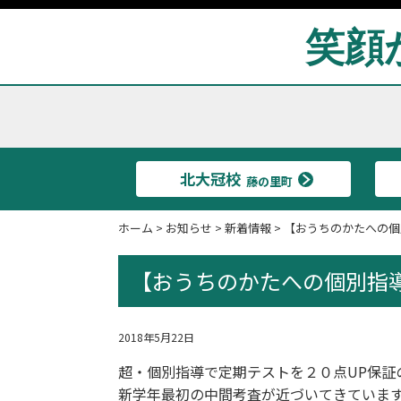
笑顔
北大冠校
藤の里町
ホーム
>
お知らせ
>
新着情報
>
【おうちのかたへの個
【おうちのかたへの個別指
2018年5月22日
超・個別指導
で定期テストを２０点UP保証
新学年最初の中間考査が近づいてきていま