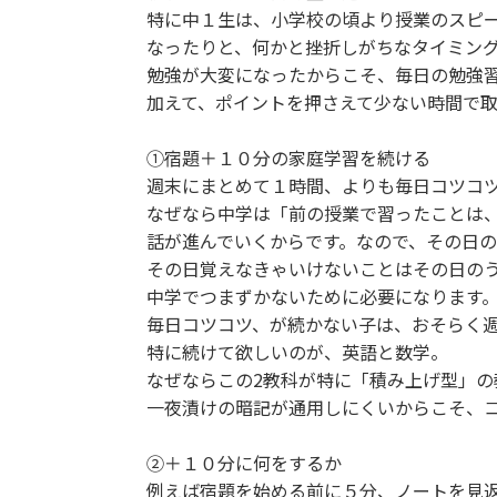
特に中１生は、小学校の頃より授業のスピ
なったりと、何かと挫折しがちなタイミン
勉強が大変になったからこそ、毎日の勉強
加えて、ポイントを押さえて少ない時間で
①宿題＋１０分の家庭学習を続ける
週末にまとめて１時間、よりも毎日コツコ
なぜなら中学は「前の授業で習ったことは
話が進んでいくからです。なので、その日
その日覚えなきゃいけないことはその日の
中学でつまずかないために必要になります
毎日コツコツ、が続かない子は、おそらく
特に続けて欲しいのが、英語と数学。
なぜならこの2教科が特に「積み上げ型」の
一夜漬けの暗記が通用しにくいからこそ、
②＋１０分に何をするか
例えば宿題を始める前に５分、ノートを見