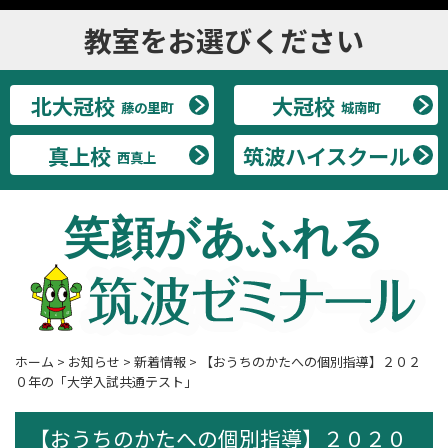
教室をお選びください
北大冠校
大冠校
藤の里町
城南町
真上校
筑波ハイスクール
西真上
笑顔があふれる
ホーム
>
お知らせ
>
新着情報
>
【おうちのかたへの個別指導】２０２
０年の「大学入試共通テスト」
【おうちのかたへの個別指導】２０２０