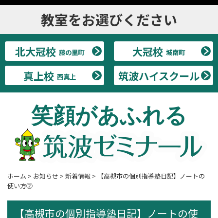
教室をお選びください
北大冠校
大冠校
藤の里町
城南町
真上校
筑波ハイスクール
西真上
笑顔があふれる
ホーム
>
お知らせ
>
新着情報
>
【高槻市の個別指導塾日記】ノートの
使い方②
【高槻市の個別指導塾日記】ノートの使