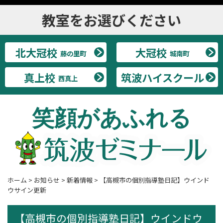
教室をお選びください
北大冠校
大冠校
藤の里町
城南町
真上校
筑波ハイスクール
西真上
笑顔があふれる
ホーム
>
お知らせ
>
新着情報
>
【高槻市の個別指導塾日記】ウインド
ウサイン更新
【高槻市の個別指導塾日記】ウインドウ