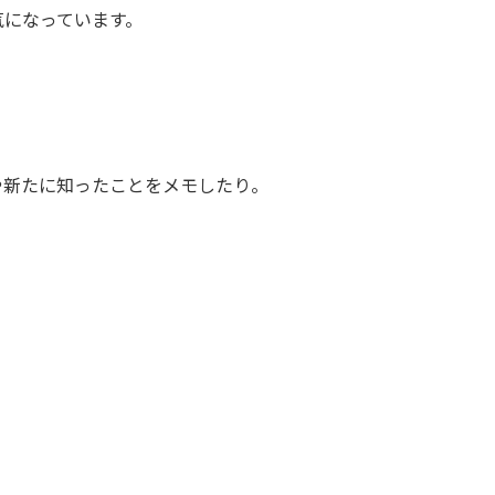
気になっています。
や新たに知ったことをメモしたり。
。