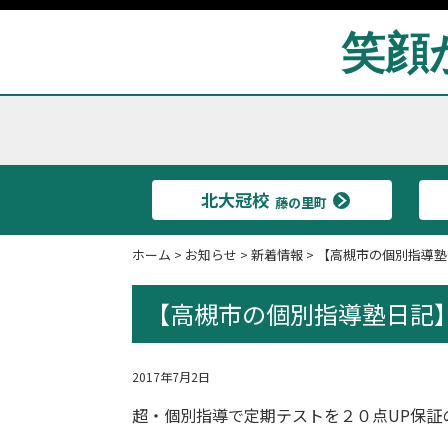
笑顔
北大冠校
藤の里町
ホーム
>
お知らせ
>
新着情報
>
【高槻市の個別指導塾
【高槻市の個別指導塾日記
2017年7月2日
超・個別指導
で定期テストを２０点UP保証