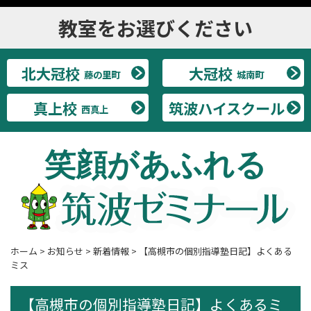
教室をお選びください
北大冠校
大冠校
藤の里町
城南町
真上校
筑波ハイスクール
西真上
笑顔があふれる
ホーム
>
お知らせ
>
新着情報
>
【高槻市の個別指導塾日記】よくある
ミス
【高槻市の個別指導塾日記】よくあるミ