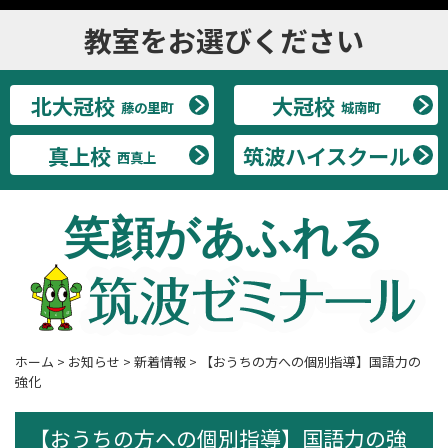
教室をお選びください
北大冠校
大冠校
藤の里町
城南町
真上校
筑波ハイスクール
西真上
笑顔があふれる
ホーム
>
お知らせ
>
新着情報
>
【おうちの方への個別指導】国語力の
強化
【おうちの方への個別指導】国語力の強