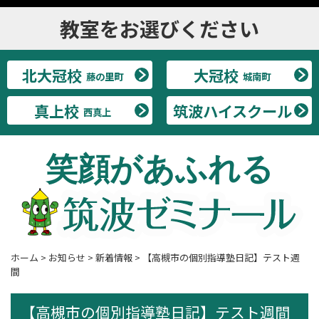
教室をお選びください
北大冠校
大冠校
藤の里町
城南町
真上校
筑波ハイスクール
西真上
笑顔があふれる
ホーム
>
お知らせ
>
新着情報
>
【高槻市の個別指導塾日記】テスト週
間
【高槻市の個別指導塾日記】テスト週間