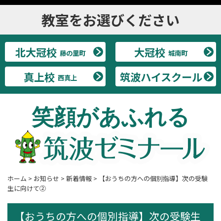
教室をお選びください
北大冠校
大冠校
藤の里町
城南町
真上校
筑波ハイスクール
西真上
笑顔があふれる
ホーム
>
お知らせ
>
新着情報
>
【おうちの方への個別指導】次の受験
生に向けて②
【おうちの方への個別指導】次の受験生