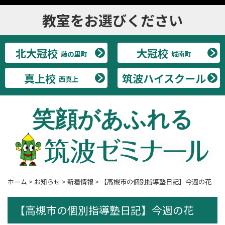
教室をお選びください
北大冠校
大冠校
藤の里町
城南町
真上校
筑波ハイスクール
西真上
笑顔があふれる
ホーム
>
お知らせ
>
新着情報
>
【高槻市の個別指導塾日記】今週の花
【高槻市の個別指導塾日記】今週の花