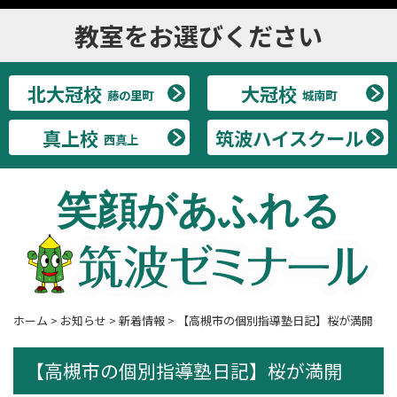
教室をお選びください
北大冠校
大冠校
藤の里町
城南町
真上校
筑波ハイスクール
西真上
笑顔があふれる
ホーム
>
お知らせ
>
新着情報
>
【高槻市の個別指導塾日記】桜が満開
【高槻市の個別指導塾日記】桜が満開