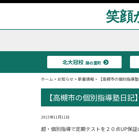
笑顔
北大冠校
藤の里町
ホーム
>
お知らせ
>
新着情報
>
【高槻市の個別指導塾
【高槻市の個別指導塾日記
2015年11月11日
超・個別指導
で定期テストを２０点UP保証