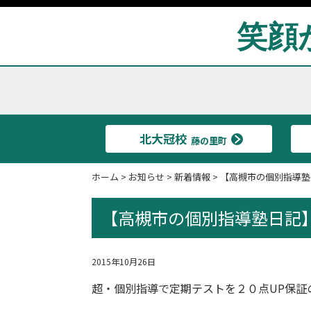
笑顔
北大冠校
藤の里町
ホーム
>
お知らせ
>
新着情報
>
【高槻市の個別指導塾
【高槻市の個別指導塾日記
2015年10月26日
超・個別指導
で定期テストを２０点UP保証