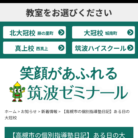
教室をお選びください
北大冠校
大冠校
藤の里町
城南町
真上校
筑波ハイスクール
西真上
笑顔があふれる
ホーム
>
お知らせ
>
新着情報
>
【高槻市の個別指導塾日記】ある日の
大冠校
【高槻市の個別指導塾日記】ある日の大