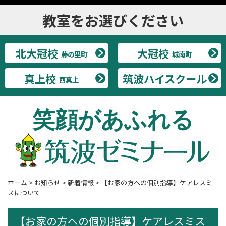
教室をお選びください
北大冠校
大冠校
藤の里町
城南町
真上校
筑波ハイスクール
西真上
笑顔があふれる
ホーム
>
お知らせ
>
新着情報
>
【お家の方への個別指導】ケアレスミ
スについて
【お家の方への個別指導】ケアレスミス