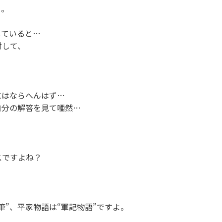
う。
していると…
対して、
にはならへんはず…
自分の解答を見て唖然…
スですよね？
筆”、平家物語は“軍記物語”ですよ。