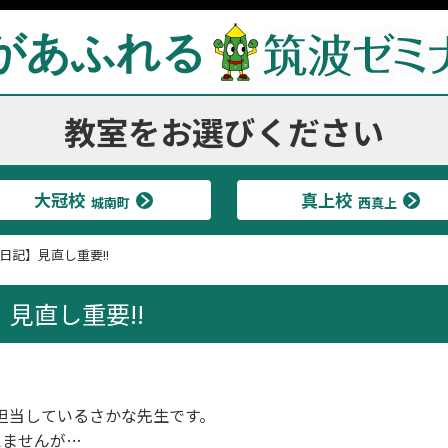
があふれる
教室をお選びください
大冠校
真上校
城南町
西真上
日記】見直し重要!!
見直し重要!!
担当しているさかな先生です。
えませんが…