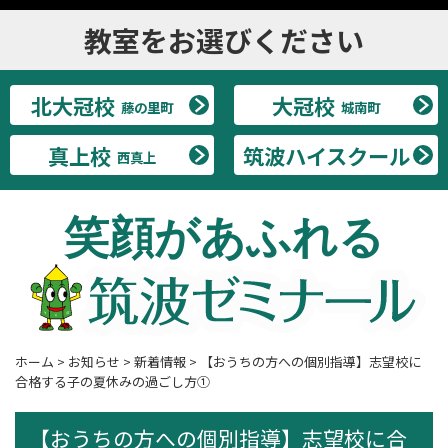
教室をお選びください
北大冠校
大冠校
藤の里町
城南町
真上校
筑波ハイスクール
西真上
笑顔があふれる
ホーム
>
お知らせ
>
新着情報
>
【おうちの方への個別指導】志望校に
合格する子の夏休みの過ごし方①
【おうちの方への個別指導】志望校に合