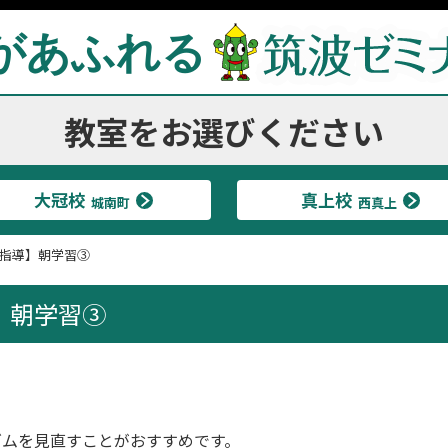
があふれる
教室をお選びください
大冠校
真上校
城南町
西真上
指導】朝学習③
】朝学習③
ズムを見直すことがおすすめです。