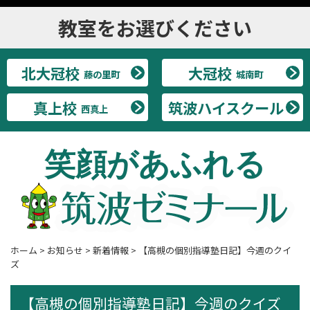
教室をお選びください
北大冠校
大冠校
藤の里町
城南町
真上校
筑波ハイスクール
西真上
笑顔があふれる
ホーム
>
お知らせ
>
新着情報
>
【高槻の個別指導塾日記】今週のクイ
ズ
【高槻の個別指導塾日記】今週のクイズ