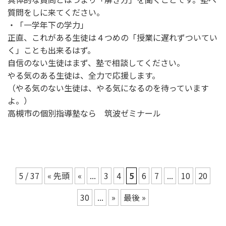
質問をしに来てください。
・「一学年下の学力」
正直、これがある生徒は４つめの「授業に遅れずついてい
く」ことも出来るはず。
自信のない生徒はまず、塾で相談してください。
やる気のある生徒は、全力で応援します。
（やる気のない生徒は、やる気になるのを待っています
よ。）
高槻市の個別指導塾なら 筑波ゼミナール
5 / 37
« 先頭
«
...
3
4
5
6
7
...
10
20
30
...
»
最後 »