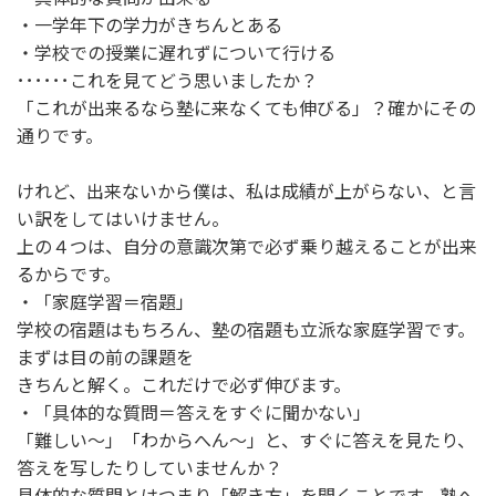
・一学年下の学力がきちんとある
・学校での授業に遅れずについて行ける
･･････これを見てどう思いましたか？
「これが出来るなら塾に来なくても伸びる」？確かにその
通りです。
けれど、出来ないから僕は、私は成績が上がらない、と言
い訳をしてはいけません。
上の４つは、自分の意識次第で必ず乗り越えることが出来
るからです。
・「家庭学習＝宿題」
学校の宿題はもちろん、塾の宿題も立派な家庭学習です。
まずは目の前の課題を
きちんと解く。これだけで必ず伸びます。
・「具体的な質問＝答えをすぐに聞かない」
「難しい～」「わからへん～」と、すぐに答えを見たり、
答えを写したりしていませんか？
具体的な質問とはつまり「解き方」を聞くことです。塾へ