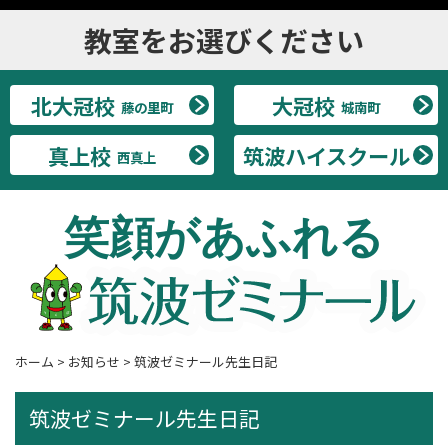
教室をお選びください
北大冠校
大冠校
藤の里町
城南町
真上校
筑波ハイスクール
西真上
笑顔があふれる
ホーム
>
お知らせ
>
筑波ゼミナール先生日記
筑波ゼミナール先生日記