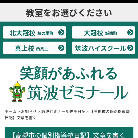
教室をお選びください
北大冠校
大冠校
藤の里町
城南町
真上校
筑波ハイスクール
西真上
笑顔があふれる
ホーム
>
お知らせ
>
筑波ゼミナール先生日記
>
【高槻市の個別指導塾
日記】文章を書く
【高槻市の個別指導塾日記】文章を書く